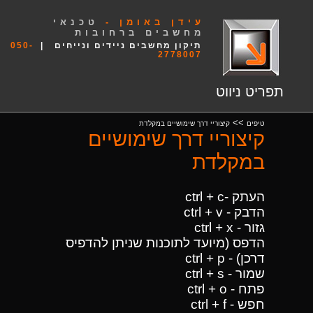
עידן באומן -
טכנאי
מחשבים ברחובות
תיקון מחשבים ניידים ונייחים |
050-
2778007
תפריט ניווט
>>
טיפים
קיצוריי דרך שימושיים במקלדת
קיצוריי דרך שימושיים
במקלדת
העתק -ctrl + c
הדבק - ctrl + v
גזור - ctrl + x
הדפס (מיועד לתוכנות שניתן להדפיס
דרכן) - ctrl + p
שמור - ctrl + s
פתח - ctrl + o
חפש - ctrl + f