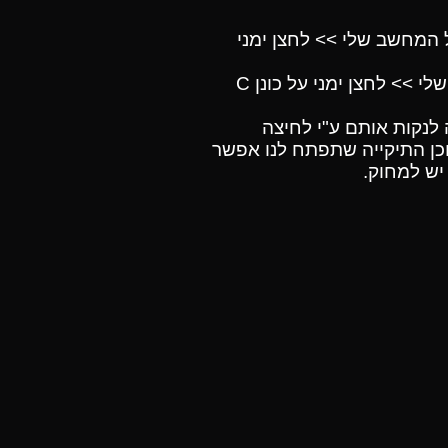
 המחשב שלי >> לחצן ימני
איחויי דיסק - כדאי לבצע פעם בחודש פעולת איחויי לדיסק הקשיח ע"י לחיצה על המחשב שלי >> לחצן ימני על כונן C
תקופה לנקות אותם ע"י לחיצה
ום TEMP וללחוץ אישור >> את תוכן התיקייה שתפתח לנו אפשר