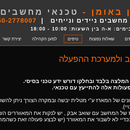
 באומן -
טכנאי מחשבים 
 מחשבים ניידים ונייחים |
50-2778007
ם: א-ה בין השעות: 10:00 - 18:00
ים
שאלות נפוצות
טיפים
למען הקהילה
יצירת קשר
 ולמערכת ההפעלה
מלצה בלבד ובחלקו דורש ידע טכני בסיסי.
עולות אלה להתייעץ עם טכנאי.
ונים של המארז ע"י מטלית יבשה ובמקרה הצורך ניתן לה
י).
ז של המחשב עם שואב אבק , יש לנקות את המאווררים הש
כדיי לא לשבור את המאוורר (יש לבצע פעולה זאת כשהמח